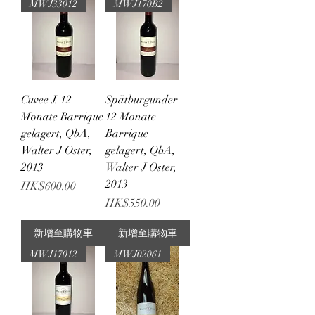
MWJ33012
MWJ170B2
Cuvee J. 12
Spätburgunder
Monate Barrique
12 Monate
gelagert, QbA,
Barrique
Walter J Oster,
gelagert, QbA,
2013
Walter J Oster,
2013
價格
HK$600.00
價格
HK$550.00
新增至購物車
新增至購物車
MWJ17012
MWJ02061