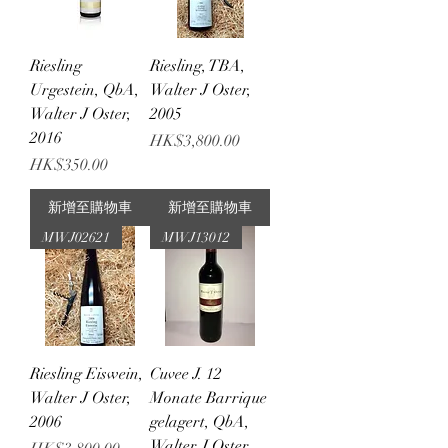
Riesling
Riesling, TBA,
Urgestein, QbA,
Walter J Oster,
Walter J Oster,
2005
2016
價格
HK$3,800.00
價格
HK$350.00
新增至購物車
新增至購物車
MWJ02621
MWJ13012
Riesling Eiswein,
Cuvee J. 12
Walter J Oster,
Monate Barrique
2006
gelagert, QbA,
Walter J Oster,