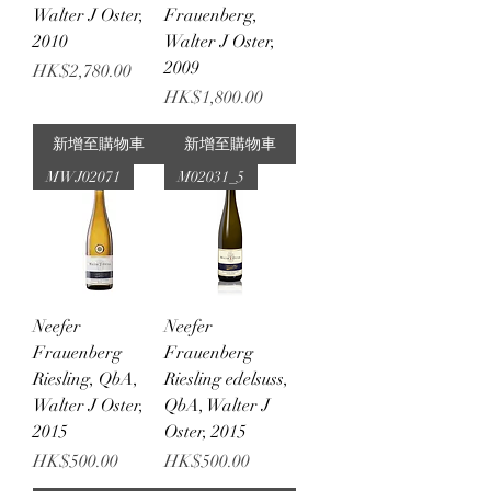
Walter J Oster,
Frauenberg,
2010
Walter J Oster,
2009
價格
HK$2,780.00
價格
HK$1,800.00
新增至購物車
新增至購物車
MWJ02071
M02031_5
Neefer
Neefer
Frauenberg
Frauenberg
Riesling, QbA,
Riesling edelsuss,
Walter J Oster,
QbA, Walter J
2015
Oster, 2015
價格
價格
HK$500.00
HK$500.00