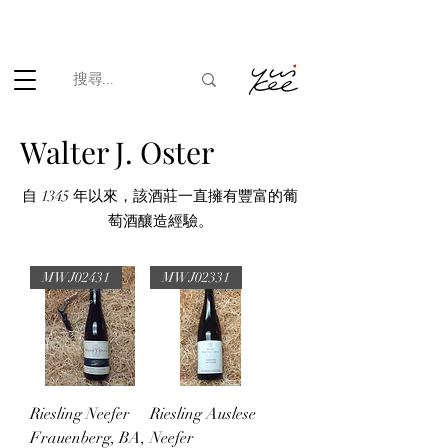
根據香港法律，不得在業務過程中，向未成年人(18歲以下人士)售賣
或供應令人醺醉的酒類。
Walter J. Oster
自 1345 年以來，該酒莊一直擁有豐富的葡
萄酒釀造經驗。
MWJ02431
MWJ02331
Riesling Neefer
Riesling Auslese
Frauenberg, BA,
Neefer