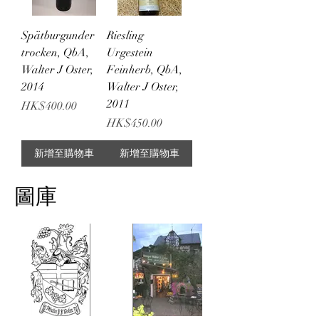
Spätburgunder
Riesling
trocken, QbA,
Urgestein
Walter J Oster,
Feinherb, QbA,
2014
Walter J Oster,
2011
價格
HK$400.00
價格
HK$450.00
新增至購物車
新增至購物車
圖庫