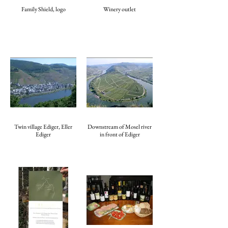
Family Shield, logo
Winery outlet
Twin village Ediger, Eller
Downstream of Mosel river
Ediger
in front of Ediger