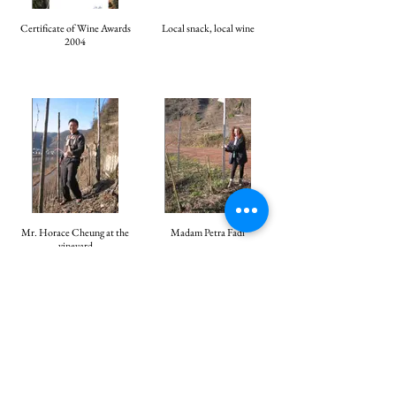
Certificate of Wine Awards
Local snack, local wine
2004
Mr. Horace Cheung at the
Madam Petra Fadi
vineyard