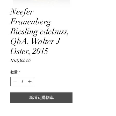
Neefer
Frauenberg
Riesling edelsuss,
QbA, Walter J
Oster, 2015
價
HK$500.00
格
數量
*
新增到購物車