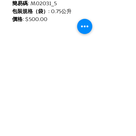
簡易碼
: M02031_5
包裝規格（袋）
: 0.75公升
價格
: $500.00
紅葡萄酒:
白葡萄酒
風格:
süss (香甜)
葡萄:
Riesling
土壤:
Slate
年份:
2015
灌瓶年份:
2016
等級:
QbA
葡萄酒製造
Walter J. Oster
商:
葡萄園:
Neefer
Frauenberg
區域:
Lower Mosel