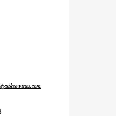
@yuikeewines.com
5