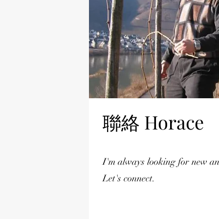
聯絡 Horace
I'm always looking for new an
Let's connect.