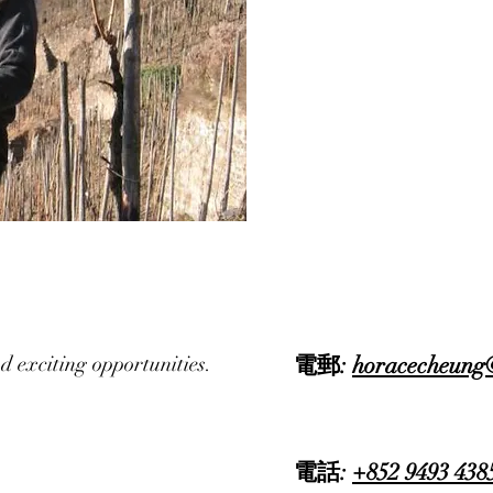
d exciting opportunities.
電郵:
horacecheung
電話:
+852 9493 438