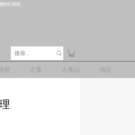
醺醉的酒類。
物籃
文集
大事誌
地址
經理