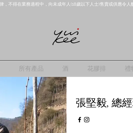
律，不得在業務過程中，向未成年人(18歲以下人士)售賣或供應令人
所有產品
酒
花膠排
禮
張堅毅, 總