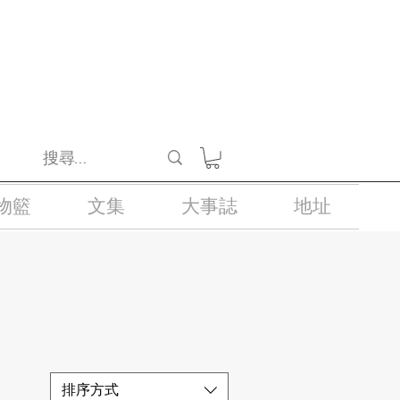
醺醉的酒類。
物籃
文集
大事誌
地址
排序方式