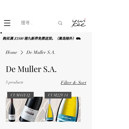
根据香港法律，不得在业务过程中，向未成年人(18岁以下人士)售卖
或供应令人醺醉的酒类。
购买满 $3500 港九新界免费送货。（离岛除外）⛟
Home
De Muller S.A.
De Muller S.A.
5 products
Filter & Sort
CUM44Y12
CUM22V14