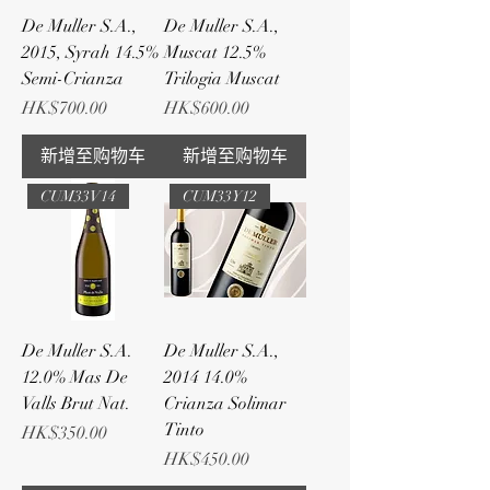
De Muller S.A.,
De Muller S.A.,
2015, Syrah 14.5%
Muscat 12.5%
Semi-Crianza
Trilogia Muscat
Price
Price
HK$700.00
HK$600.00
新增至购物车
新增至购物车
CUM33V14
CUM33Y12
De Muller S.A.
De Muller S.A.,
12.0% Mas De
2014 14.0%
Valls Brut Nat.
Crianza Solimar
Tinto
Price
HK$350.00
Price
HK$450.00