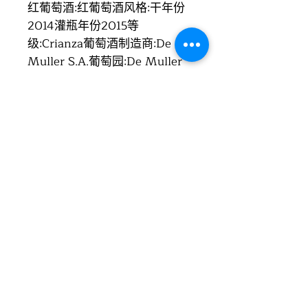
红葡萄酒:红葡萄酒风格:干年份
2014灌瓶年份2015等
级:Crianza葡萄酒制造商:De
Muller S.A.葡萄园:De Muller
S.A.区域:Tarragona葡萄酒产区
Catalonia国家:西班牙 (España)
酒精度:14%总酸:5.5 g/l残糖:0.5
g/l
关于此酒
赤霞珠和梅洛的特酿葡萄酒, 石
榴红与胭脂红颜色。它表现出三
种类型：在鼻中，青椒;, 然后入
口软滑浓郁不涩带回甘作为第二
种，三; 烟熏和辛辣的香气. 这些
都是橡木桶陈酿的结果。
地址：香港黄竹坑业发街六号益年工业大厦八字楼D座
+852 9493 4
385
联络电话：