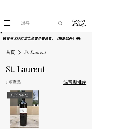
根據香港法律，不得在業務過程中，向未成年人(18歲以下人士)售賣
或供應令人醺醉的酒類。
購買滿 $3500 港九新界免費送貨。（離島除外）⛟
首頁
St. Laurent
St. Laurent
1 項產品
篩選與排序
PSC16012