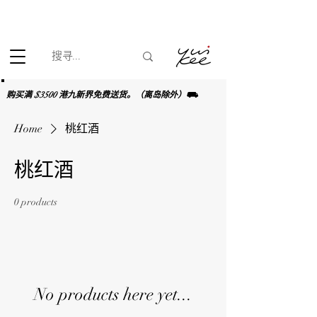
根据香港法律，不得在业务过程中，向未成年人(18岁以下人士)售卖
或供应令人醺醉的酒类。
购买满 $3500 港九新界免费送货。（离岛除外）⛟
Home
桃红酒
桃红酒
0 products
No products here yet...