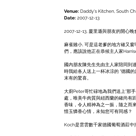
Venue:
Daddy's Kitchen, South Chi
Date:
2007-12-13
2007-12-13, 廈里遜與朋友的開心晚
麻雀雖小, 可是這老爹的地方確又窗
們，應該說他正在恭候主人家Harr
國內朋友陳先生先由主人家陪同到達
時我給各人送上一杯冰涼的 "德國的麝香葡萄汽
末有的驚喜。
大廚Peter哥忙碌地為我們送上"那
處，唯美牛肉質與紐西蘭的確尚有距離，可幸K
香味，令人精神為之一振，隨之而來的氣
惜玉憐香心情，未知您可有同感？
Koch是雲雲數千家德國葡萄酒莊中排