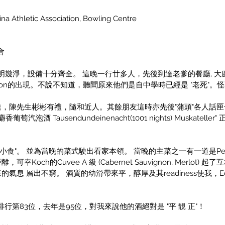
na Athletic Association, Bowling Centre
會
明幾淨，設備十分齊全。 這晚一行廿多人，先後到達老爹的餐廳, 大廚P
ison的出現。不說不知道，聽聞原來他們是自中學時已經是 "老死"
，陳先生彬彬有禮，隨和近人。其餘朋友這時亦先後"蒲頭"各人話匣子
泡酒 Tausendundeinenacht(1001 nights) Muskate
手小食"。 並為當晚的菜式駛出看家本領。 當晚的主菜之一有一道是Pe
och的Cuvee A 級 (Cabernet Sauvignon, Merlot
息 層出不窮。 酒質的幼滑帶來平，醇厚及其readiness使我，Edm
行第83位，去年是95位，對我來說他的酒絕對是 "平 靚 正"！