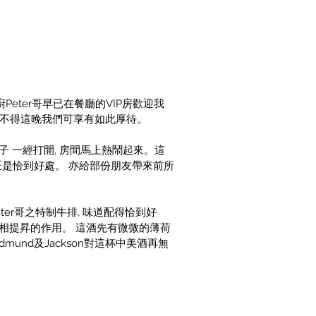
eter哥早已在餐廳的VIP房歡迎我
。怪不得這晚我們可享有如此厚待。
 一經打開, 房間馬上熱鬧起來。這
ller" 正是恰到好處。 亦給部份朋友帶來前所
ter哥之特制牛排, 味道配得恰到好
) 起了互相提昇的作用。 這酒先有微微的薄荷
und及Jackson對這杯中美酒再無