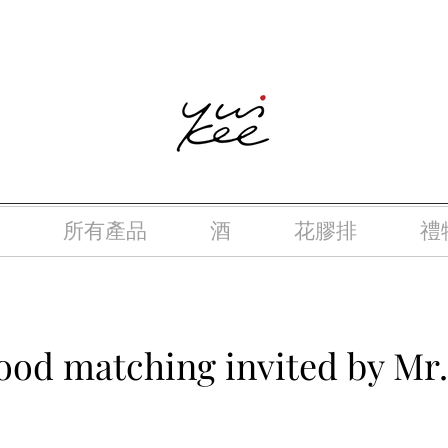
律，不得在業務過程中，向未成年人(18歲以下人士)售賣或供應令人
所有產品
酒
花膠排
禮
ood matching invited by Mr