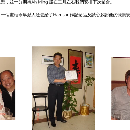
，並十分期待Ah Ming 諾在二月左右我們安排下次聚會。
個畫框今早派人送去給了Harrison作記念品及誠心多謝他的慷慨