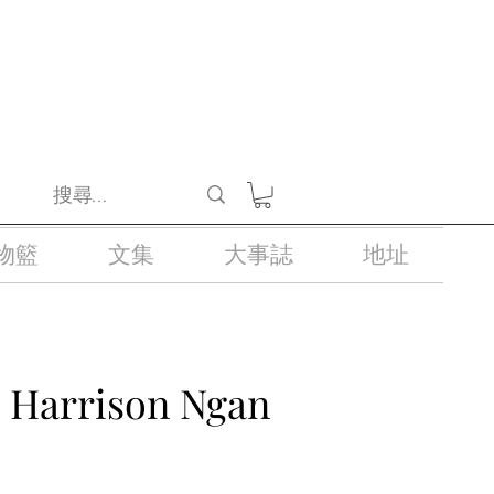
醺醉的酒類。
物籃
文集
大事誌
地址
. Harrison Ngan