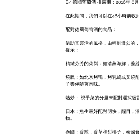
B/ 德國葡萄酒 推廣期：2016年 6
在此期間，我們可以在48小時前收
配對德國葡萄酒的食品：
借助其靈活的風格，由輕到激烈的
提示：
精緻芬芳的菜餚：如清蒸海鮮，姜
燒臘：如北京烤鴨，烤乳鴿或叉燒配
子醬伴隨著肉味。
熱炒： 視乎菜的分量末配對遲採級
日本：魚生最好配對明快，醒目，涼
物。
泰國：香辣，香草和甜椰子，泰國食物是最好