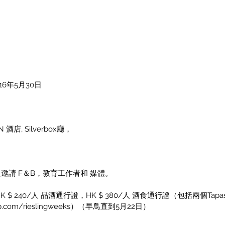
6年5月30日
酒店, Silverbox廳，
，只邀請 F＆B，教育工作者和 媒體。
HK $ 240/人 品酒通行證，HK $ 380/人 酒食通行證（包括兩個T
tflap.com/rieslingweeks）（早鳥直到5月22日）