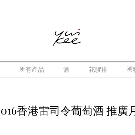
律，不得在業務過程中，向未成年人(18歲以下人士)售賣或供應令人
所有產品
酒
花膠排
禮
2016香港雷司令葡萄酒 推廣