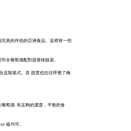
個完美的伴侶的亞洲食品。這裡有一些
雷司令葡萄酒配對甜香味餸菜。
合這類菜式。其 甜度也往往呼應了梅
葡萄酒, 有足夠的濃度，平衡的食
ese 級均可。