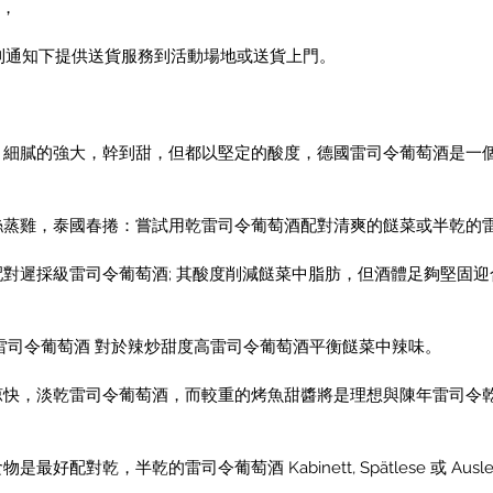
月，
到通知下提供送貨服務到活動場地或送貨上門。
，細膩的強大，幹到甜，但都以堅定的酸度，德國雷司令葡萄酒是一
絲蒸雞，泰國春捲：嘗試用乾雷司令葡萄酒配對清爽的餸菜或半乾的
對遲採級雷司令葡萄酒; 其酸度削減餸菜中脂肪，但酒體足夠堅固迎
雷司令葡萄酒 對於辣炒甜度高雷司令葡萄酒平衡餸菜中辣味。
快，淡乾雷司令葡萄酒，而較重的烤魚甜醬將是理想與陳年雷司令乾
配對乾，半乾的雷司令葡萄酒 Kabinett, Spätlese 或 Ausl