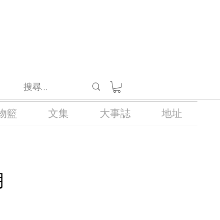
醺醉的酒類。
物籃
文集
大事誌
地址
月