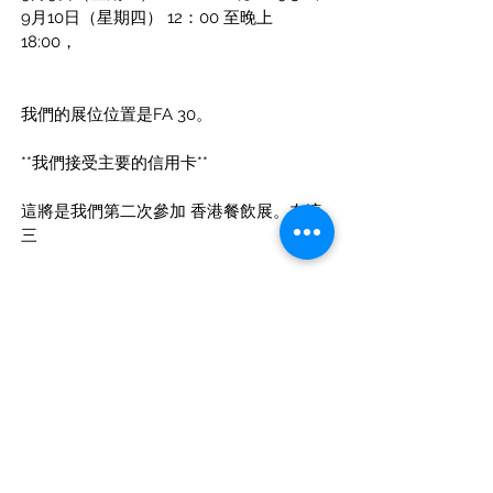
9月10日（星期四）
12：00 至晚上 
18:00，
我們的展位位置是FA 30。
**我們接受主要的信用卡**
這將是我們第二次參加 香港餐飲展。在這
三
上一篇
下一篇
地址：香港黃竹坑業發街六號益年工業大廈八字樓D座