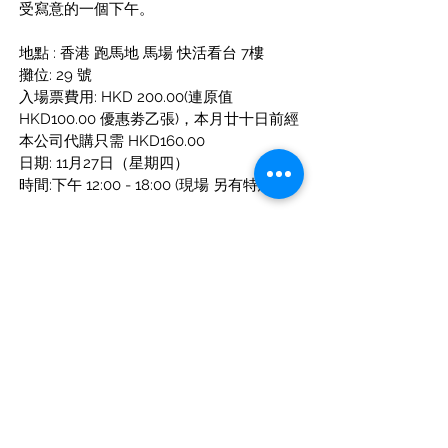
受寫意的一個下午。
地點 :
香港 跑馬地 馬場 快活看台 7樓
攤位:
29 號
入場票費用:
HKD 200.00(連原值 
HKD100.00 優惠劵乙張)，本月廿十日前經
本公司代購只需 HKD160.00
日期:
11月27日（星期四）
時間:下午 12:00 - 18:00 (現場 另有特恵)
上一篇
下一篇
地址：香港黃竹坑業發街六號益年工業大廈八字樓D座
+852 9493 4
385
聯絡電話：