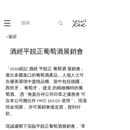
根據香港法律，不得在業務過程中，向未成年人(18歲以下人士)售賣
或供應令人醺醉的酒類。
<返回
酒經平靚正葡萄酒展銷會
「2010鋭記 酒經 平靚正 葡萄酒 展銷會」
展出多國進口的葡萄酒產品，入場人士可
在優美環境中盡情品嚐。當中包括德國， 
西班牙， 葡萄牙， 捷克 的精緻獨特的葡
萄酒。 憑 " 無蓋任何公司印章之優惠劵 可
在本公司攤位作 HKD 120.00 使用 "， 現場
現金現購， 亦可展銷會後送貨，貨到付
款。
現誠邀閣下蒞臨平靚正葡萄酒展銷會，*享