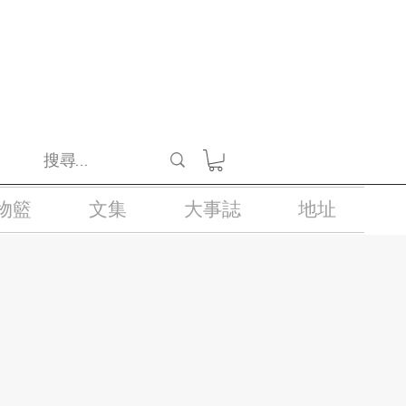
醺醉的酒類。
物籃
文集
大事誌
地址