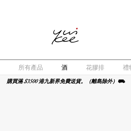
律，不得在業務過程中，向未成年人(18歲以下人士)售賣或供應令人
所有產品
酒
花膠排
禮
購買滿 $3500 港九新界免費送貨。（離島除外）⛟