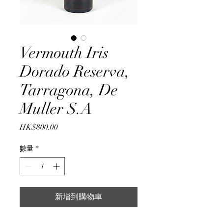
Vermouth Iris
Dorado Reserva,
Tarragona, De
Muller S.A
價
HK$800.00
格
數量
*
新增到購物車