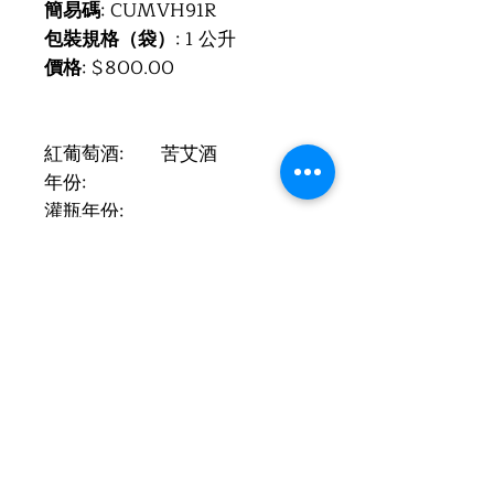
簡易碼
: CUMVH91R
包裝規格（袋）
: 1 公升
價格
: $800.00
紅葡萄酒:
苦艾酒
年份:
灌瓶年份:
葡萄酒製造商:
De Muller S.A.
區域:
Tarragona
區域:
Catalonia
國家:
西班牙 (España)
酒精度:
15%
有關此酒
這款手工製作的苦艾酒是根據自