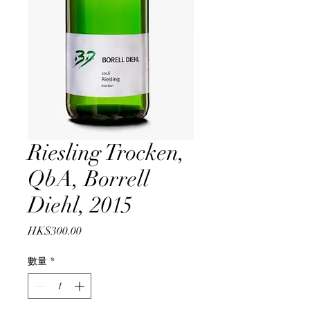
Riesling Trocken,
QbA, Borrell
Diehl, 2015
價
HK$300.00
格
數量
*