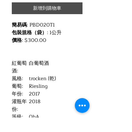
新增到購物車
簡易碼
: PBD020T1
包裝規格（袋）
: 1公升
價格
: $300.00
紅葡萄
白葡萄酒
酒:
風格:
trocken (乾)
葡萄:
Riesling
年份:
2017
灌瓶年
2018
份:
等級:
QbA
葡萄酒
Weingut Borell Diehl,