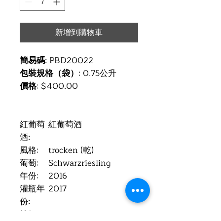
新增到購物車
簡易碼
: PBD20022
包裝規格（袋）
: 0.75公升
價格
: $400.00
紅葡萄
紅葡萄酒
酒:
風格:
trocken (乾)
葡萄:
Schwarzriesling
年份:
2016
灌瓶年
2017
份:
等級:
QbA