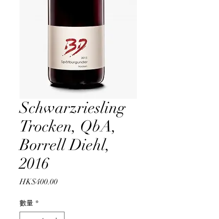
Schwarzriesling
Trocken, QbA,
Borrell Diehl,
2016
價
HK$400.00
格
數量
*