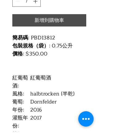
新增到購物車
簡易碼
: PBD13812
包裝規格（袋）
: 0.75公升
價格
: $350.00
紅葡萄
紅葡萄酒
酒:
風格:
halbtrocken (半乾)
葡萄:
Dornfelder
年份:
2016
灌瓶年
2017
份:
等級:
QbA