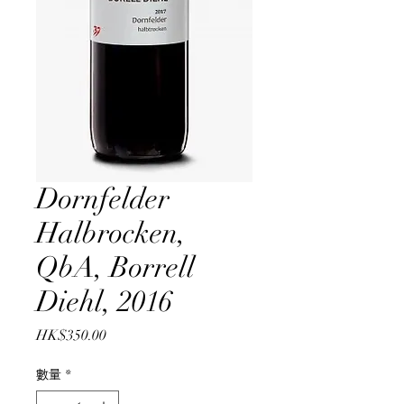
Dornfelder
Halbrocken,
QbA, Borrell
Diehl, 2016
價
HK$350.00
格
數量
*