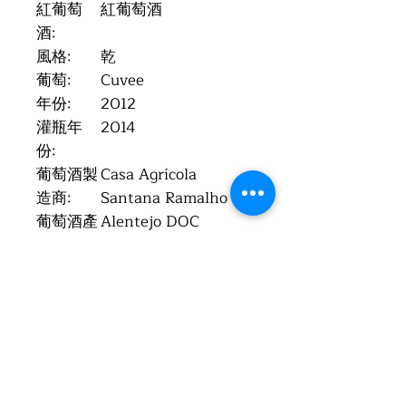
紅葡萄
紅葡萄酒
酒:
風格:
乾
葡萄:
Cuvee
年份:
2012
灌瓶年
2014
份:
葡萄酒製
Casa Agrícola
造商:
Santana Ramalho
葡萄酒產
Alentejo DOC
區:
國家:
葡萄牙 (República
Portuguesa)
酒精度:
14%
總酸:
5.7 g/l
殘糖:
1.9 g/l