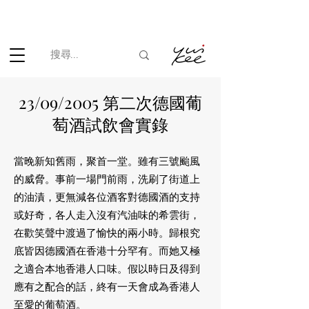
根據香港法律，不得在業務過程中，向未成年人(18歲以下人士)售賣
或供應令人醺醉的酒類。
23/09/2005 第二次德國葡
萄酒試飲會實錄
當晚新知舊雨，聚首一堂。雖有三號颱風
的威脅。事前一場門前雨，洗刷了街道上
的油漬，更無減各位酒客對德國酒的支持
或好奇，各人走入沒有汽油味的希雲街，
在歡笑聲中渡過了愉快的兩小時。歸根究
底皆因德國酒在香港十分罕有。而她又極
之適合本地香港人口味。假以時日及得到
應有之配合的話，終有一天會成為香港人
至愛的葡萄酒。