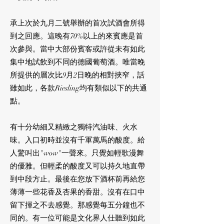
承上次於九月二號舉辦的首次試酒會所得
到之回應。這晚有70%以上的來賓應是首
次參與。當中大部份賓客或許從未有如此
集中地試飲到不同的德國葡萄酒。唯當晚
所提供的層次比9月2日晚的相對挾窄，話
雖如此，各款Riesling均有類似以下的共通
點。
有十分幼細又精緻之獨特汽油味、火水
味。入口初時並沒有千軍萬馬的酸度。給
人驚叫出"wow"一聲來。只覺如輕歌漫舞
的優雅。但輕柔的酸度又可以持久地直帶
到中段方止。最後在您放下酒杯前再給您
薄薄一些花香及杏果的香甜。沒有在口中
留下揮之不去感覺。那感覺每五分鐘也不
同的。有一位可能是文化界人仕聽到如此