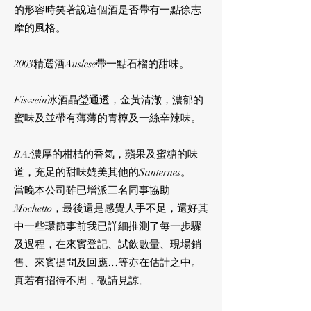
的形容時笑著說這個酒是否帶有一點徐志
摩的風格。
2003精選酒Auslese帶一點石榴的甜味。
Eiswein冰酒晶瑩通透，金黃清澈，濃郁的
蜜味及並帶有薄薄的青檸及一絲辛辣味。
BA:濃厚的柑桔的香氣，蘋果及蜜糖的味
道，充足的甜味媲美其他的Santernes。
當晚本公司雖已增派三名同事協助
Mochetto，最後還是感覺人手不足，還好其
中一些環節事前我已詳細推測了每一步驟
及過程，在來賓登記、試飲數量、現場銷
售、來賓提問及回應…等亦在估計之中。
真若有招待不周，敬請見諒。