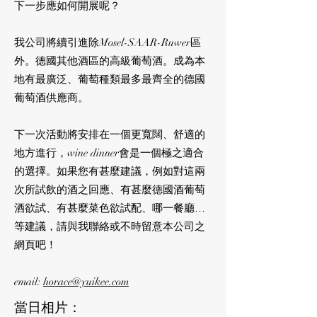
下一步應如何開展呢？
我公司將續引進除Mosel-SAAR-Ruwer區
外。德國其他酒區的高級葡萄酒。成為本
地有最廣泛、葡萄種類最多最齊全的德國
葡萄酒供應商。
下一次活動將安排在一個更寬闊、舒適的
地方進行，wine dinner會是一個極之適合
的選擇。如果您有甚麼建議，例如對這兩
次所試飲的酒之回應、有甚麼德國酒葡萄
酒欲試、有甚麼菜色欲試配、哪一餐廳…
等建議，請與我聯絡或不時留意本公司之
網頁吧！
email:
horace@yuikee.com
當日相片：