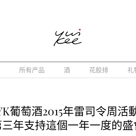
律，不得在业务过程中，向未成年人(18岁以下人士)售卖或供应令人
所有产品
酒
花胶排
礼
YK葡萄酒2015年雷司令周活
第三年支持這個一年一度的盛