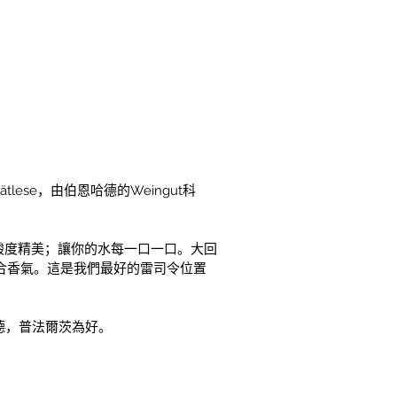
pätlese，由伯恩哈德的Weingut科
酸度精美；讓你的水每一口一口。大回
合香氣。這是我們最好的雷司令位置
費爾德，普法爾茨為好。