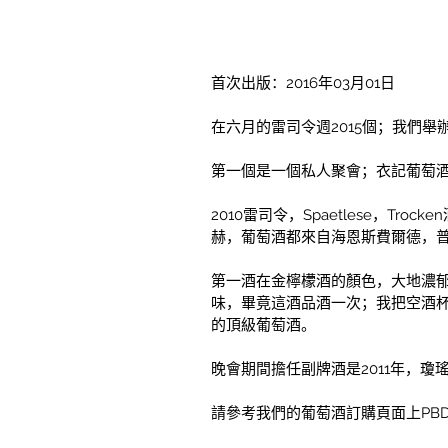
首次出版：2016年03月01日
在六月的雷司令週2015個；我們舉
第一個是一個私人聚會；衣記葡萄
2010雷司令，Spaetlese，Trock
赫，葡萄酒都來自海恩斯費爾德，
第一酒在金檸檬酒的顏色，大地濃
味，畢竟這酒品酒一次；我把空酒杯
的頂級葡萄酒。
晚會期間擔任副牌酒是2011年，瓊瑤
請參考我們的葡萄酒訂購頁面上PBD02