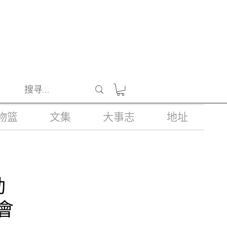
醺醉的酒类。
物篮
文集
大事志
地址
動
會