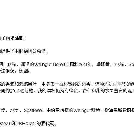
辦了兩項活動：
酒提供了兩個德國葡萄酒。
en酒，12％，通過的Weingut Borell迪爾和2011年，瓊瑤漿，7.5％，S
普法爾茨，德國。
郁的香氣和濃縮果汁，用冬瓜一絲桃微妙的酒香。這種酒是由平衡的
開約30至45分鐘，我的酒杯仍持有蜂蜜，杏仁和甜的水果豐富的混
漿，7.5％，Spätlese，由伯恩哈德的Weingut科赫，從海恩斯
211和PKH01221的酒代碼。