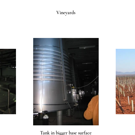
Vineyards
Tank in bigger base surface