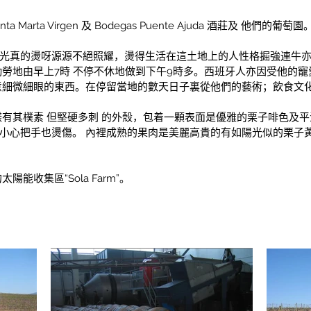
anta Marta Virgen 及 Bodegas Puente Ajuda 酒莊及 他們的葡萄園
陽光真的燙呀源源不絕照耀，燙得生活在這土地上的人性格掘強連牛
勞地由早上7時 不停不休地做到下午9時多。西班牙人亦因受他的
意細微細眼的東西。在停留當地的數天日子裏從他們的藝術；飲食文
有其樸素 但堅硬多刺 的外殼，包着一顆表面是優雅的栗子啡色及平滑
弄它小心把手也燙傷。 內裡成熟的果肉是美麗高貴的有如陽光似的栗
收集區“Sola Farm”。