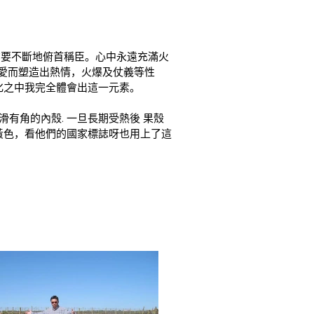
。
亦要不斷地俯首稱臣。心中永遠充滿火
寵愛而塑造出熱情，火爆及仗義等性
化之中我完全體會出這一元素。
有角的內殼. 一旦長期受熱後 果殼
子黃色，看他們的國家標誌呀也用上了這