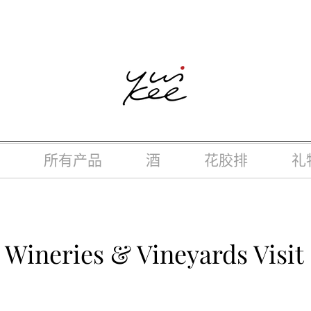
律，不得在业务过程中，向未成年人(18岁以下人士)售卖或供应令人
所有产品
酒
花胶排
礼
Wineries & Vineyards Visit