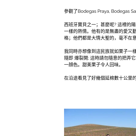
參觀了Bodegas Praya, Bodegas S
西班牙寶貝之一；甚麼呢? 這裡的
一樣的熱情。他有的是無盡的愛又勤
格；他們都是大情大聖的，毫不在
我同時亦想像到這民族就如栗子一樣
隨即 爆裂開; 這時請勿隨意的把
一顔色。甜美栗子令人回味。
在沿途看見了好幾個延棉數十公里的太陽能