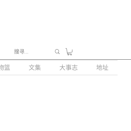
醺醉的酒类。
物篮
文集
大事志
地址