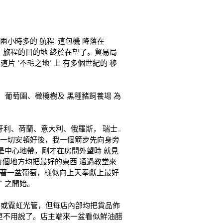
小時多的 航程; 這包機 降落在 
 小鎮， 旅程的目的地 終於在望了。貿易局 
了在這片 "不毛之地" 上 有多個世紀的 移
 葡萄園、橄欖樹及 黑種豬飼養場 為
利、荷蘭、意大利、俄羅斯， 瑞士…
小時，一切安頓好後，我一個箭步先向身旁
，亦是中心地帶，剛才在房間外望時 就見
個地方均把最好的東西 通過教堂來
手托著一盆葡萄，樣似向上天奉獻上最好
 之開始。 
牌或霓虹光管，但每店內部均把貨品佈
就更不用說了。店主端來一盆看似鮮油醋