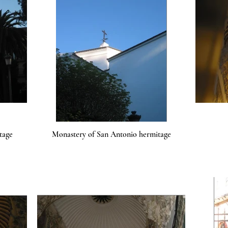
tage
Monastery of San Antonio hermitage