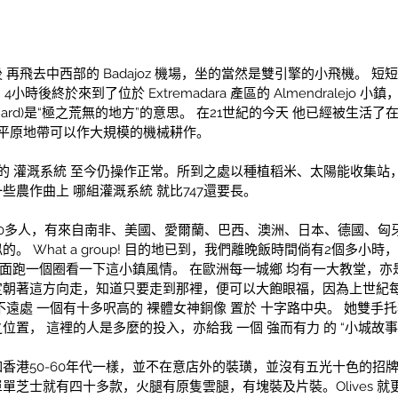
飛去中西部的 Badajoz 機場，坐的當然是雙引擎的小飛機。 短短兩
4小時後終於來到了位於 Extremadara 產區的 Almendralejo
xtra hard)是“極之荒無的地方”的意思。 在21世紀的今天 他已經被生活
是平原地帶可以作大規模的機械耕作。 
的 灌溉系統 至今仍操作正常。所到之處以種植稻米、太陽能收集站，
農作曲上 哪組灌溉系統 就比747還要長。 
0多人，有來自南非、美國、愛爾蘭、巴西、澳洲、日本、德國、匈牙
。 What a group! 目的地已到，我們離晚飯時間倘有2個多
提議到小鎮外面跑一個圈看一下這小鎮風情。 在歐洲每一城鄉 均有一大教堂
定朝著這方向走，知道只要走到那裡，便可以大飽眼福，因為上世紀每
不遠處 一個有十多呎高的 裸體女神銅像 置於 十字路中央。 她雙
置， 這裡的人是多麼的投入，亦給我 一個 強而有力 的 “小城故事”
香港50-60年代一樣，並不在意店外的裝璜，並沒有五光十色的招
單芝士就有四十多款，火腿有原隻雲腿，有塊裝及片裝。Olives 