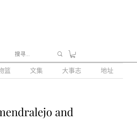
醺醉的酒类。
物篮
文集
大事志
地址
lmendralejo and