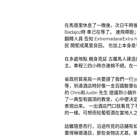
在馬德里休息了一晚後，次日午時後 再
Badajoz時 車己在等了。 連飛帶跑；
翻釋人員 告知 Extremadara(E
民 開堲成萬里良田。 也加上本身
在多處地點 親身見証 古羅馬人建造
主，車程三四小時亦連棉不絕。在一些
省政府貿易局一共要請了我們一行3
等，到達酒店時好像一支百國聯軍似的
的 Chris和Justin 先生 
了一典型有圓頂的教堂，心中便决
表現出來。 一出酒店門口就看見了
的一樣。可想而知葡萄酒在當地人之位
話雖隨意而行，沿途所見的店舖有如
置得琳瑯滿目，那些食物店尤甚。單