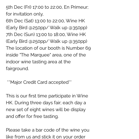
5th Dec (Fri)
17:00 to 22:00, En Primeur; 
for invitation only,
6th Dec (Sat)
13:00 to 22:00, Wine HK 
(Early Bird @250pp/ Walk up @350pp)
7th Dec (Sun) 13:00 to 18:00, Wine HK 
(Early Bird @250pp/ Walk up @350pp)
The location of our booth is Number 69 
inside "The Marquee" area, one of the 
indoor wine tasting area at the 
fairground.
 **Major Credit Card accepted**
This is our first time participate in Wine 
HK. During three days fair; each day a 
new set of eight wines will be display 
and offer for free tasting.
Please take a bar code of the wine you 
like from us and stick it on your order 