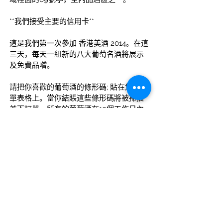
**我們接受主要的信用卡**
這是我們第一次參加 香港美酒 2014。在這
三天，每天一組新的八大葡萄名酒將展示
及免費品嚐。
請把你喜歡的葡萄酒的條形碼; 貼在您的訂
單表格上。當你結賬這些條形碼將被掃描
並下訂單。所有的葡萄酒在10個工作日內
送貨上門。
德國 Hainfeld 的
Weingut Borell 酒莊,
                              Weingut Bernhard 
Koch,
德國摩澤爾的
Walter J. Oster,
葡萄牙的
Casa Agrícola Santana 
Ramalho
                 Vinhos Abadessa，
西班牙的
Viña Santa Marina