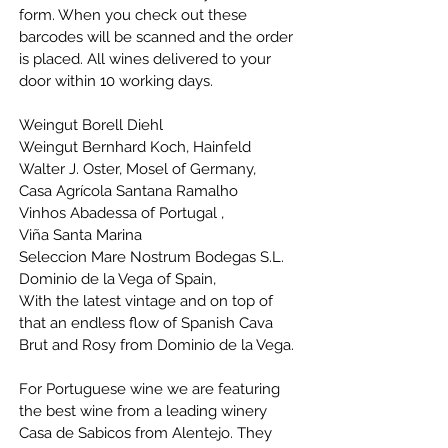
form. When you check out these 
barcodes will be scanned and the order 
is placed. All wines delivered to your 
door within 10 working days.
Weingut Borell Diehl
Weingut Bernhard Koch, Hainfeld
Walter J. Oster, Mosel
of Germany,
Casa Agrícola Santana Ramalho
Vinhos Abadessa
of Portugal ,
Viña Santa Marina
Seleccion Mare Nostrum Bodegas S.L.
Dominio de la Vega
of Spain,
With the latest vintage and on top of 
that an endless flow of Spanish Cava 
Brut and Rosy from Dominio de la Vega.
For Portuguese wine we are featuring 
the best wine from a leading winery 
Casa de Sabicos from Alentejo. They 