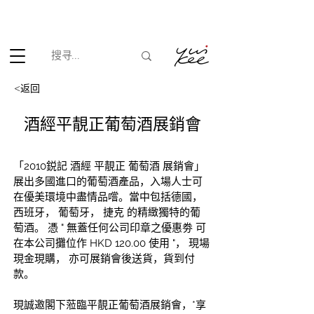
根据香港法律，不得在业务过程中，向未成年人(18岁以下人士)售卖
或供应令人醺醉的酒类。
<返回
酒經平靚正葡萄酒展銷會
「2010鋭記 酒經 平靚正 葡萄酒 展銷會」
展出多國進口的葡萄酒產品，入場人士可
在優美環境中盡情品嚐。當中包括德國， 
西班牙， 葡萄牙， 捷克 的精緻獨特的葡
萄酒。 憑 " 無蓋任何公司印章之優惠劵 可
在本公司攤位作 HKD 120.00 使用 "， 現場
現金現購， 亦可展銷會後送貨，貨到付
款。
現誠邀閣下蒞臨平靚正葡萄酒展銷會，*享