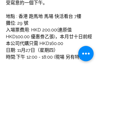
受寫意的一個下午。
地點 :
香港 跑馬地 馬場 快活看台 7樓
攤位:
29 號
入場票費用:
HKD 200.00(連原值 
HKD100.00 優惠劵乙張)，本月廿十日前經
本公司代購只需 HKD160.00
日期:
11月27日（星期四）
時間:下午 12:00 - 18:00 (現場 另有特恵)
上一篇
下一篇
地址：香港黄竹坑业发街六号益年工业大厦八字楼D座
+852 9493 4
385
联络电话：