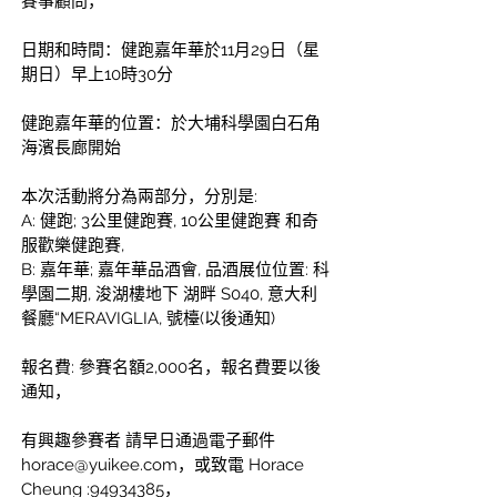
賽事顧問，
日期和時間：健跑嘉年華於11月29日（星
期日）早上10時30分
健跑嘉年華的位置：於大埔科學園白石角
海濱長廊開始
本次活動將分為兩部分，分別是:
A: 健跑;
3公里健跑賽, 10公里健跑賽 和奇
服歡樂健跑賽,
B: 嘉年華;
嘉年華品酒會, 品酒展位位置: 科
學園二期, 浚湖樓地下 湖畔 S040, 意大利
餐廳“MERAVIGLIA, 號檯(以後通知)
報名費:
參賽名額2,000名，報名費要以後
通知，
有興趣參賽者 請早日通過電子郵件 
horace@yuikee.com
，或致電 Horace 
Cheung :94934385，