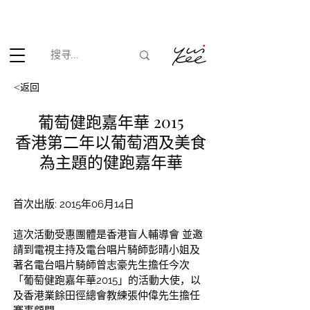
根据香港法律，不得在业务过程中，向未成年人(18岁以下人士)售卖
或供应令人醺醉的酒类。
<返回
葡萄健跑嘉年華 2015
香港第二年以葡萄酒及美食
為主題的健跑嘉年華
首次出版: 2015年06月14日
這次活動受惠團體是香港盲人輔導會 並邀
請到電視主持及電台唱片騎師彭晴小姐及
著名電台唱片騎師曾志豪先生擔任今次
「葡萄健跑嘉年華2015」的活動大使，以
及香港業餘田徑總會教練張仲偉先生擔任