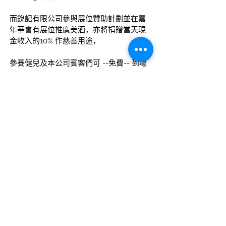
而銳記有限公司參與展位贊助計劃並在嘉
年華會有展位推廣美酒，亦將捐贈當天現
金收入的10% 作慈善用途，
參賽健兒及本公司賓客們可 --免費-- 到場
參加嘉年華會，輕鬆一天，既可運動，亦
可輕甞本公司美酒，更可參與慈善公益。
整項「葡萄健跑嘉年華2015」活動將於當
日下午5時結束。
上一篇
下一篇