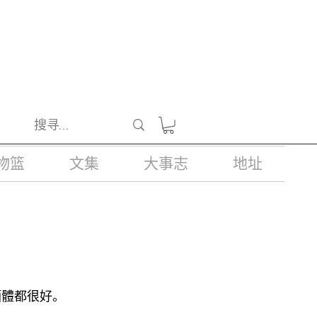
醺醉的酒类。
物篮
文集
大事志
地址
。
酒體都很好。