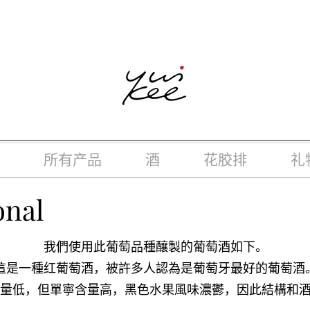
律，不得在业务过程中，向未成年人(18岁以下人士)售卖或供应令人
所有产品
酒
花胶排
礼
onal
我們使用此葡萄品種釀製的葡萄酒如下。
這是一種红葡萄酒，被許多人認為是葡萄牙最好的葡萄酒
量低，但單寧含量高，黑色水果風味濃鬱，因此結構和