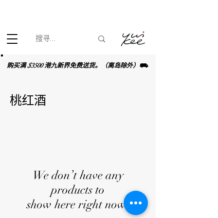
根据香港法律，不得在业务过程中，向未成年人(18岁以下人士)售卖
或供应令人醺醉的酒类。
购买满 $3500 港九新界免费送货。（离岛除外）⛟
桃红酒
We don’t have any
products to
show here right now.