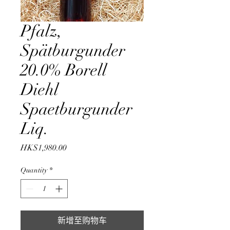
Pfalz,
Spätburgunder
20.0% Borell
Diehl
Spaetburgunder
Liq.
Price
HK$1,980.00
Quantity
*
新增至购物车