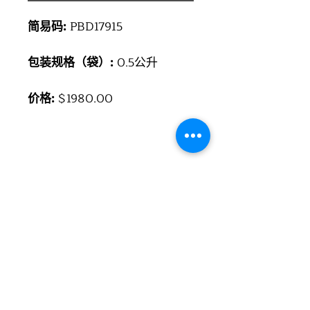
简易码:
PBD17915
包装规格（袋）:
0.5公升
价格:
$1980.00
红葡萄酒:利口酒葡萄:
Spätburgunder
年份:灌瓶年份:2010葡萄酒制造
商:Weingut Borell Diehl,
Hainfeld, Germany葡萄酒产
区:Pfalz国家:德国