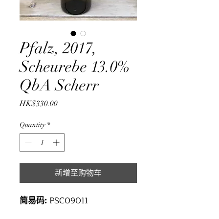
Pfalz, 2017,
Scheurebe 13.0%
QbA Scherr
Price
HK$330.00
Quantity
*
新增至购物车
简易码:
PSC09011