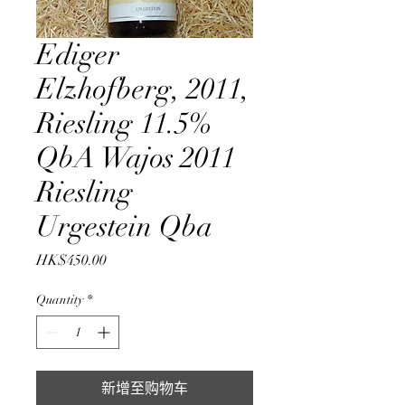
Ediger
Elzhofberg, 2011,
Riesling 11.5%
QbA Wajos 2011
Riesling
Urgestein Qba
Price
HK$450.00
Quantity
*
新增至购物车