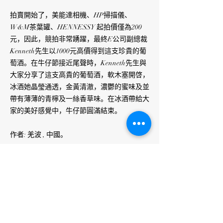
拍賣開始了，美能達相機、HP掃描儀、
W&M茶葉罐、HENNESSY 起拍價僅為200
元，因此，競拍非常踴躍，最終E公司副總裁
Kenneth先生以1000元高價得到這支珍貴的葡
萄酒。在牛仔節接近尾聲時，Kenneth先生與
大家分享了這支高貴的葡萄酒，軟木塞開啓，
冰酒她晶瑩通透，金黃清澈，濃鬱的蜜味及並
帶有薄薄的青檸及一絲香草味。在冰酒帶給大
家的美好感覺中，牛仔節圓滿結束。
作者: 羌波 , 中國。
當日相片：