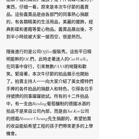
東西，仔細一看，原來是本次牛仔節的義賣
品。這些義賣品是由各部門的同事熱心捐獻
的，有各類精美的生活用品，美麗的擺飾，經
典影碟和書籍等愛心物品。義賣品展出後，不
到半小時就被大家一搶而空，很是熱烈。
隨後進行的是公司Office服裝秀。這些平日精
明能幹的OL們，此時走著迷人的Cat Walk，
在同事中穿行，引來無數FANS的哨聲和歡
笑。緊接著，本次牛仔節的拍品展示也開始
了。拍賣主持人一一向大家介紹了美女模特們
手捧的各件拍品的捐獻人和特色，引得各位手
持號牌的同事躍躍欲試。所有的十二件拍品
中，有一支由Riesling葡萄釀制的德國冰酒的
拍品不是來自公司內部，而是由Yui Kee公司
的總裁Horace Cheung先生捐獻的，希望拍賣
的收益能給希望工程的孩子們帶來更多的上學
機會。