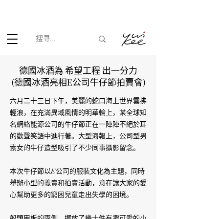
根据香港法律，不得在业务过程中，向未成年人(18岁以下人士)售卖
或供应令人醺醉的酒类。
德國冰酒為 希望工程 出一分力
(德國冰酒亮相E公司牛仔節拍賣會)
六月二十三日下午，美麗的蛇口海上世界雲拂
輕浪，在充滿異域風情的明華輪上，某全球知
名網絡能源公司的牛仔節正在一陣陣不絕於耳
的歡聲笑語中進行著。大型海報上，公司型男
索女的牛仔造型吸引了不少同事攝影留念。
本次牛仔節以E公司的服裝文化為主題，同時
舉辦小型的義賣和拍賣活動，意在讓大家的愛
心幫助更多的窮困兒童走出失學的困境。
船頭甲板的兩側，擺放了幾十件有趣可愛的小