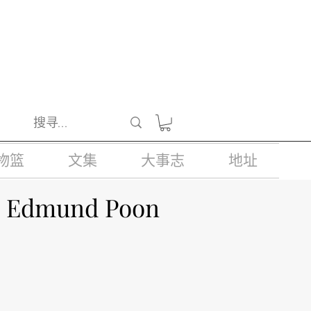
醺醉的酒类。
物篮
文集
大事志
地址
r. Edmund Poon