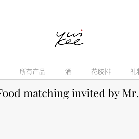
律，不得在业务过程中，向未成年人(18岁以下人士)售卖或供应令人
所有产品
酒
花胶排
礼
Food matching invited by M