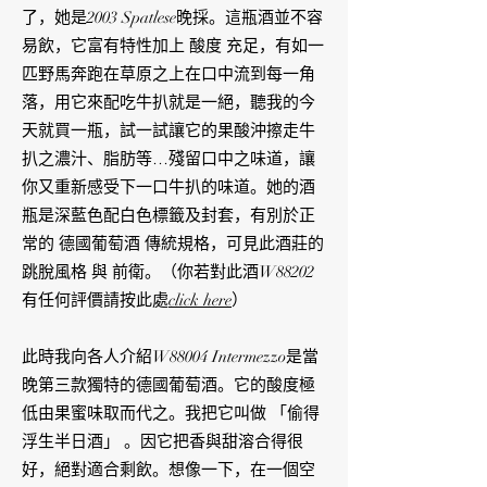
了，她是2003 Spatlese晚採。這瓶酒並不容
易飲，它富有特性加上 酸度 充足，有如一
匹野馬奔跑在草原之上在口中流到每一角
落，用它來配吃牛扒就是一絕，聽我的今
天就買一瓶，試一試讓它的果酸沖擦走牛
扒之濃汁、脂肪等…殘留口中之味道，讓
你又重新感受下一口牛扒的味道。她的酒
瓶是深藍色配白色標籤及封套，有別於正
常的 德國葡萄酒 傳統規格，可見此酒莊的
跳脫風格 與 前衛。（你若對此酒W88202
有任何評價請按此處
click here
）
此時我向各人介紹W88004 Intermezzo是當
晚第三款獨特的德國葡萄酒。它的酸度極
低由果蜜味取而代之。我把它叫做 「偷得
浮生半日酒」 。因它把香與甜溶合得很
好，絕對適合剩飲。想像一下，在一個空