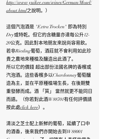
http://www.yuikee.com/wines/German/Mosel/
about.html
之說明。）
這個汽泡酒是 "Extra Trocken" 即為特別
Dry或特乾。但它的含糖量亦達每公升12-
20公克。因此對本地朋友來說尚容易飲。
若非Riesling葡萄，酒莊就不會利用如此珍
貴之農地來種植及釀造出此酒了。
所以它的價錢 超出部份法國名牌的香檳或
汽泡酒。這些香檳多以Chardonnay葡萄釀
造為主，並在平原種植場生長，在後期雙
重發酵而成。酒 「質」 當然就更不能同日
而語。（你若對此酒W88701有任何評價請
按此處
click here
）。
清淡之芝士配上新鮮的葡萄，延續了口中
的酒香，後來我們亦開始去到W88001