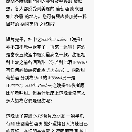
期間不時聽到開心的笑聲及輕輕的 讚歎
聲，各人都感受到美麗的 葡萄酒 應來自
如此多驕 的地方。您可有興趣參加將來我
舉辦的 德國美酒 之旅呢？
短片完畢，杯中之2002年Auslese（晚採）
亦不知不覺中飲完了。再來一巡吧！這酒
是當晚五款酒中級別最高之一款。甜度相
對上較之前各酒略甜（你若對此酒W88301
有任何評價請按此處
click here
）。兩款甜
葡萄酒 分別為QbA的W88004另一是
W88301；2002年Riesling之晚採8%後者應
比前者味甜。但為什麼座上這晚並沒有太
多人認為它們是很甜呢？
這晚除了帶給O-PS會員及朋友 一鱗半爪
有關 德國葡萄酒 知識外還讓各人清楚自己
的喜好，亦証明高質素之 德國葡萄酒 並非