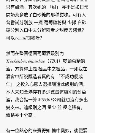
只有甜酒。其次她的 「甜」 亦不是如日常
間奶茶多放了白砂糖的那種甜味。可有人
曾嘗試分別放 一撮 葡萄糖粉與 少撮 白砂
糖分別入口中去分辨兩者之甜度與感覺？
可以
e-mail
問我呀？
然而在整國德國葡萄酒級別內
Trockenbeerenauslese（TBA）
乾葡萄精選
酒，方算得上是 極品中之極品，一如我在
酒會中所說釀造者真的有 「不成功便成
仁」 之投入心態去選擇釀造此級別的酒。
本人未知全港存有多少數量這級別的葡萄
酒，我合指一算W88501公司就也沒有多出
幾支來。這級別之酒 量少 並 極之稀有，
價格亦十分高。
有一位熱心的來賓得知 箇中奧妙，後便緊