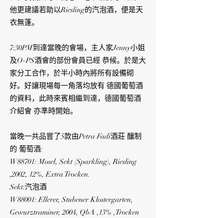
他更建議若助以Riesling的汽泡酒，便是天
衣無蓬。
7:30PM到達當晚的會場，主人家Jenny小姐
及O-PS酒會的部份會員已經 恭候。於是大
家分工合作，於半小時內將所有設備砌
好。好讓現場每一角落均放有 德國葡萄酒
的資料，此時來賓相繼到達，德國葡萄酒
介紹會 亦準時開始。
當晚一共品嘗了5款由Petra Fadi酒莊 釀制
的 葡萄酒:
W88701: Mosel, Sekt (Sparkling), Riesling
,2002, 12%, Extra Trocken.
Sekt:汽泡酒
W88001: Ellerer, Stubener Klostergarten,
Gewurztraminer, 2004, QbA ,13% ,Trocken