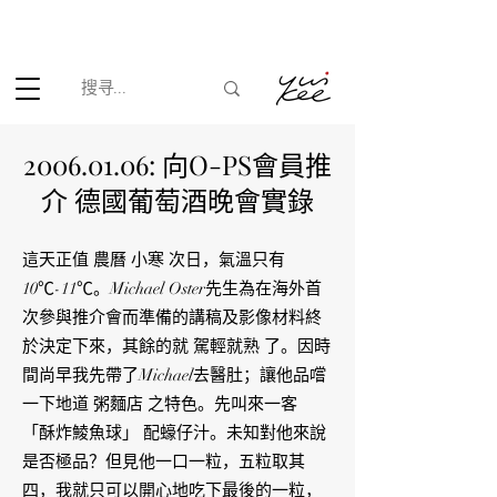
根据香港法律，不得在业务过程中，向未成年人(18岁以下人士)售卖
或供应令人醺醉的酒类。
2006.01.06
: 向O-PS會員推
介 德國葡萄酒晚會實錄
這天正值 農曆 小寒 次日，氣溫只有
10℃-11℃。Michael Oster先生為在海外首
次參與推介會而準備的講稿及影像材料終
於決定下來，其餘的就 駕輕就熟 了。因時
間尚早我先帶了Michael去醫肚；讓他品嚐
一下地道 粥麵店 之特色。先叫來一客
「酥炸鯪魚球」 配蠔仔汁。未知對他來說
是否極品？但見他一口一粒，五粒取其
四，我就只可以開心地吃下最後的一粒，