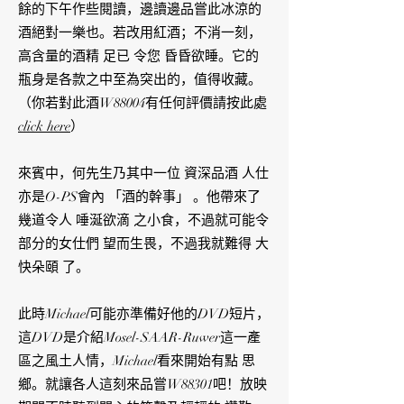
餘的下午作些閱讀，邊讀邊品嘗此冰涼的
酒絕對一樂也。若改用紅酒；不消一刻，
高含量的酒精 足已 令您 昏昏欲睡。它的
瓶身是各款之中至為突出的，值得收藏。
（你若對此酒W88004有任何評價請按此處
click here
）
來賓中，何先生乃其中一位 資深品酒 人仕
亦是O-PS會內 「酒的幹事」 。他帶來了
幾道令人 唾涎欲滴 之小食，不過就可能令
部分的女仕們 望而生畏，不過我就難得 大
快朵頤 了。
此時Michael可能亦準備好他的DVD短片，
這DVD是介紹Mosel-SAAR-Ruwer這一產
區之風土人情，Michael看來開始有點 思
鄉。就讓各人這刻來品嘗W88301吧！放映