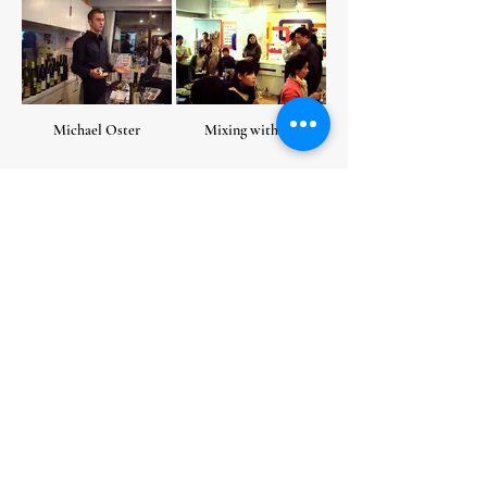
Michael Oster
Mixing with air
Point by point
Our Sekt is ready