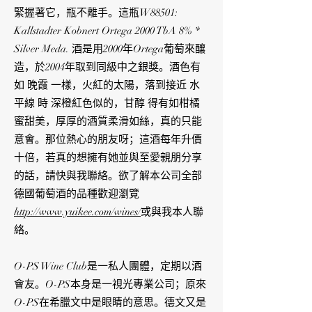
緊握著它，瓶不離手。這瓶W88501:
Kallstadter Kobnert Ortega 2000 TbA 8% *
Silver Meda. 酒是用2000年Ortega葡萄來釀
造，於2004年取到同級中之銀獎。酒色有
如 晚霞 一樣，火紅的太陽，落到接近 水
平線 時 深橙紅色似的，甘醇 得有如柑橘
蜜甜美，厚厚的酒質柔滑如絲，真的只能
意會。那位熱心的朋友呀；這酒每年升價
十倍，若真的想擁有她並與至愛親朋分享
的話，請快與我聯絡。欲了解本公司全部
德國葡萄酒的品種歡迎瀏覽
http://www.yuikee.com/wines/
或與我本人聯
絡。
O-PS Wine Club是一私人團體，定期以酒
會友。O-PS本身是一視光專業公司；原來
O-PS在希臘文中是眼睛的意思。德文又是