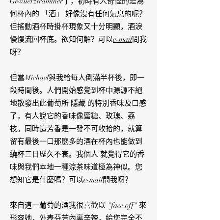
Gewuerztraminer了，初時有人奇怪的是為
何杯內的 「酒」 好像沒有任何氣息的呢？
但搖動酒杯時掛杯現象又十分明顯，酒淚
慢慢流回杯底。欲知何解？可以
e-mail
問我
呀？
但當Michael與我給每人倒滿半杯後，即一
段時間後。人們開始感覺到杯中源源不絕
地散發出此葡萄所 隱藏 的特別香味及口感
了，有人說它的香味像蜜糖、玫瑰、荔
枝。同時這芳香是一發不可收拾的，就算
留有最後一口那麼多的酒在杯內也能做到
繞杯三日歷久不衰。我個人 就覺得它的香
味與我們本地一種涼茶味道極為神似。您
想知它是什麼嗎？可以
e-mail
問我呀？
來自這一葡萄的酒我很喜歡以 "face off" 來
形容她，外表芬芳內裏辛辣，給您完全不