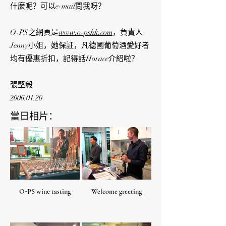
什麼呢？可以e-mail問我呀？
O-PS之網頁是
www.o-pshk.com
，負責人
Jenny小姐，她保証，凡德國葡萄酒愛好者
均有優惠折扣，記得話Horace介紹啦？
張堅毅
2006.01.20
當日相片：
O-PS wine tasting
Welcome greeting