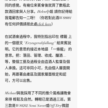
同的感覺。有幾位來賓會後就買了數瓶此
款酒回家與人分享。Helen小姐 請你記得給
我電郵告知一二呀！（你若對此酒W88001
有任何評價請按此處
click here
）
在試酒會過程中，我特別指出印在 標籤 上
的一個德文 "Erzeugerabfullung" 給來賓說
明。它的意思約接近本地語 「一條龍」 的
意思。把：落田、管理、收成、釀酒…
等，整個工藝及過程全由造酒人監督及個
人承擔。這可非同小可，先由個人層面開
始，再跟著由產區及國家層面檢定和認
可，方可以出售。
Michael與我採用了不同的推介風格讓晚會
來得 輕鬆及自然。轉眼已是酒過三巡，第
三款是W88202 Semi Sweet或Off Dry微甜