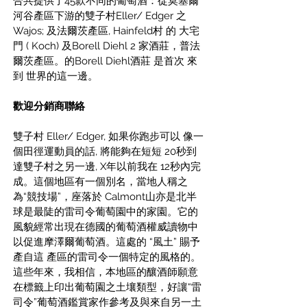
合共提供了45款不同的葡萄酒：從莫塞爾
河谷產區下游的雙子村Eller/ Edger 之
Wajos; 及法爾茨產區, Hainfeld村 的 大宅
門 ( Koch) 及Borell Diehl 2 家酒莊，普法
爾茨產區。的Borell Diehl酒莊 是首次 來
到 世界的這一邊。
歡迎分銷商聯絡
雙子村 Eller/ Edger, 如果你跑步可以 像一
個田徑運動員的話, 將能夠在短短 20秒到
達雙子村之另一邊, X年以前我在 12秒內完
成。這個地區有一個別名，當地人稱之
為“競技場”，座落於 Calmont山亦是北半
球是最陡的雷司令葡萄園中的家園。它的
風貌經常出現在德國的葡萄酒權威讀物中
以促進摩澤爾葡萄酒。這處的 “風土” 賜予
產自這 產區的雷司令一個特定的風格的。
這些年來，我相信，本地區的釀酒師願意
在標籤上印出葡萄園之土壤類型，好讓“雷
司令”葡萄酒鑑賞家作參考及與來自另一土