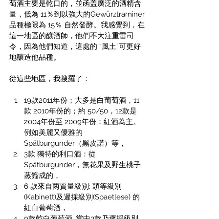
萄酒主要是乾口的，並函盖廣泛的酒精含
量，低為 11％到以強大的Gewürztraminer
品種極限為 15％ 自然發酵。我感覺到，在
這一地區的釀酒師，他們不大注重雷司
令，因為他們知道，這處的 “風土”可更好
地釀造他品種。
從這些地區，我搜羅了：
19款2011年份；大多是白葡萄酒，11
款 2010年份的；約 50/50，12款是 
2004年份至 2009年份；紅酒為主。
例如美麗又優雅的
Spätburgunder（黑皮諾）等，
3款 獨特的利口酒：從
Spätburgunder，無花果及野生桃子
蒸餾成的，
6 款來自两質量級別; 頭等級別
(Kabinett)及遲採級別(Spaetlese) 的 
紅白葡萄酒，
9款乾白葡萄酒, 當中3款乃遲採級別。