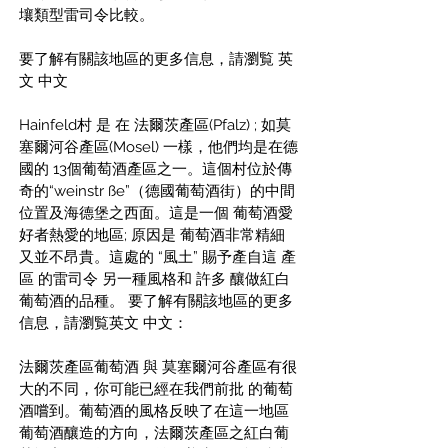
壤類型雷司令比較。
要了解有關該地區的更多信息，請瀏覧 英
文 中文
Hainfeld村 是 在 法爾茨產區(Pfalz) ; 如莫
塞爾河谷產區(Mosel) 一樣，他們均是在德
國的 13個葡萄酒產區之一。這個村位於傳
奇的“weinstr ße”（德國葡萄酒街）的中間
位置及海德堡之西面。這是一個 葡萄酒愛
好者熱愛的地區; 原因是 葡萄酒非常精細 
又並不昂貴。這處的 “風土” 賜予產自這 產
區 的雷司令 另一種風格和 許多 釀做紅白
葡萄酒的品種。 要了解有關該地區的更多
信息，請瀏覧英文 中文：
法爾茨產區葡萄酒 與 莫塞爾河谷產區有很
大的不同，你可能已經在我們前批 的葡萄
酒嚐到。葡萄酒的風格反映了在這一地區
葡萄酒釀造的方向，法爾茨產區之紅白葡