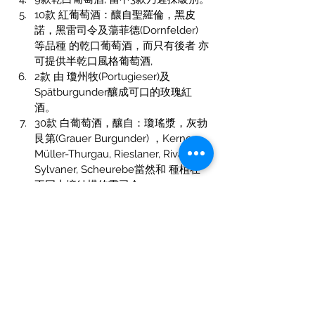
10款 紅葡萄酒：釀自聖羅倫，黑皮
諾，黑雷司令及蕩菲德(Dornfelder) 
等品種 的乾口葡萄酒，而只有後者 亦
可提供半乾口風格葡萄酒,
2款 由 瓊州牧(Portugieser)及
Spätburgunder釀成可口的玫瑰紅
酒。
30款 白葡萄酒，釀自：瓊瑤漿，灰勃
艮第(Grauer Burgunder) ，Kerner, 
Müller-Thurgau, Rieslaner, Rivaner, 
Sylvaner, Scheurebe當然和 種植在
不同土壤結構的雷司令，
4個質量等級；包括精選级
(Auslese)，漿果精選级(BA)，冰酒
(Eiswein)及乾果精選级(TBA) ，他們 
均是 “甜品葡萄酒” 德國葡萄酒之極
品，各級有 2款選擇，其中BA 和 TBA
乃貴腐甜葡萄酒，
7款 我心愛的 溫和，圓潤 果香白葡萄
酒；及6款無貴腐甜葡萄酒。