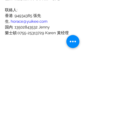
联絡人:
香港 :94934385 張先
生,
horace@yuikee.com
国內 :13502843532 Jenny
樂士頓:0755-25313729 Karen 黃经理
上一篇
下一篇
Address: Suite D, 8/F Yally Industrial Building,
6 Yip Fat Street,Wong Chuk Hang, Hong Kong SAR, PRC
+852 9493 4385
Contact number:
©2026 Yui Kee All Rights Reserved.