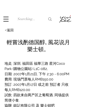
Under the law of Hong Kong, intoxicating liquor must not be
sold or supplied to a minor (under 18) in the course of
business.
<返回
輕嘗浅酌德国醇, 風花说月
樂士頓。
地奌: 深圳, 福田區 福華三路 星河Coco 
Park (購物公園站) L1C-082,
日期: 2007年1月21日, 下午 2:30 - 6:00PM
費用: 現场門票每人RMB150.00
預訂: 2007年1月17日 或之前 預訂者 只收
每人RMB120.00
試飲: 四款来自两产区之葡萄酒, 同场提供
简便小食.
協辦: 鋭記有限公司 及 樂士頓吧